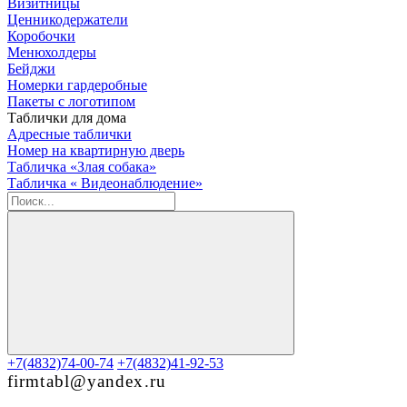
Визитницы
Ценникодержатели
Коробочки
Менюхолдеры
Бейджи
Номерки гардеробные
Пакеты с логотипом
Таблички для дома
Адресные таблички
Номер на квартирную дверь
Табличка «Злая собака»
Табличка « Видеонаблюдение»
+7(4832)74-00-74
+7(4832)41-92-53
firmtabl@yandex.ru