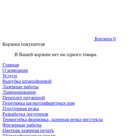
Корзина
0
Корзина покупателя
В Вашей корзине нет ни одного товара.
Главная
О компании
Услуги
Вырубка штанцформой
Лазерные работы
Ламинирование
Переплет пружиной
Перетяжка шелкотрафаретных рам
Плоттерная резка
Разработка логотипов
Термогибка,формовка, лазерная резка оргстекла
Фрезерные работы
Цветная лазерная печать
Широкоформатная печать