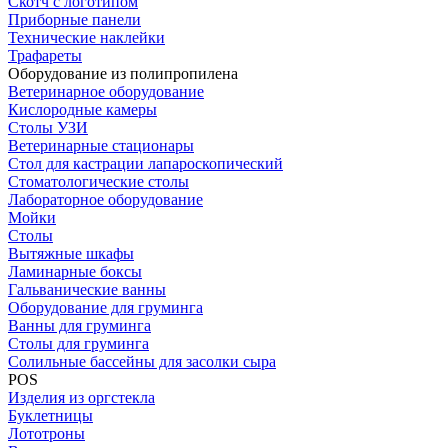
Скотч с логотипом
Приборные панели
Технические наклейки
Трафареты
Оборудование из полипропилена
Ветеринарное оборудование
Кислородные камеры
Столы УЗИ
Ветеринарные стационары
Стол для кастрации лапароскопический
Стоматологические столы
Лабораторное оборудование
Мойки
Столы
Вытяжные шкафы
Ламинарные боксы
Гальванические ванны
Оборудование для груминга
Ванны для груминга
Столы для груминга
Солильные бассейны для засолки сыра
POS
Изделия из оргстекла
Буклетницы
Лототроны