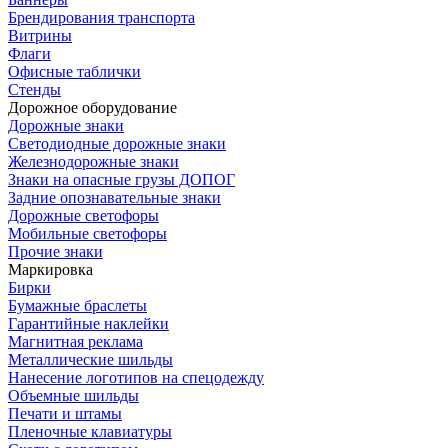
Брендирования транспорта
Витрины
Флаги
Офисные таблички
Стенды
Дорожное оборудование
Дорожные знаки
Светодиодные дорожные знаки
Железнодорожные знаки
Знаки на опасные грузы ДОПОГ
Задние опознавательные знаки
Дорожные светофоры
Мобильные светофоры
Прочие знаки
Маркировка
Бирки
Бумажные браслеты
Гарантийные наклейки
Магнитная реклама
Металлические шильды
Нанесение логотипов на спецодежду
Объемные шильды
Печати и штамы
Пленочные клавиатуры