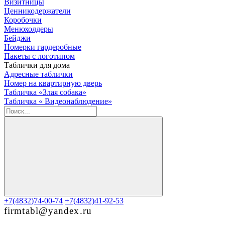
Визитницы
Ценникодержатели
Коробочки
Менюхолдеры
Бейджи
Номерки гардеробные
Пакеты с логотипом
Таблички для дома
Адресные таблички
Номер на квартирную дверь
Табличка «Злая собака»
Табличка « Видеонаблюдение»
+7(4832)74-00-74
+7(4832)41-92-53
firmtabl@yandex.ru