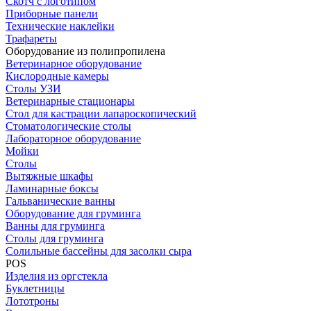
Скотч с логотипом
Приборные панели
Технические наклейки
Трафареты
Оборудование из полипропилена
Ветеринарное оборудование
Кислородные камеры
Столы УЗИ
Ветеринарные стационары
Стол для кастрации лапароскопический
Стоматологические столы
Лабораторное оборудование
Мойки
Столы
Вытяжные шкафы
Ламинарные боксы
Гальванические ванны
Оборудование для груминга
Ванны для груминга
Столы для груминга
Солильные бассейны для засолки сыра
POS
Изделия из оргстекла
Буклетницы
Лототроны