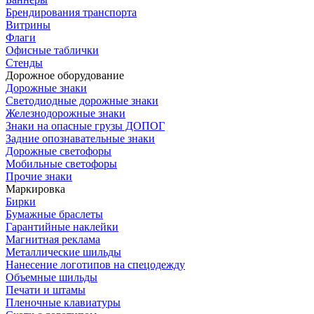
Брендирования транспорта
Витрины
Флаги
Офисные таблички
Стенды
Дорожное оборудование
Дорожные знаки
Светодиодные дорожные знаки
Железнодорожные знаки
Знаки на опасные грузы ДОПОГ
Задние опознавательные знаки
Дорожные светофоры
Мобильные светофоры
Прочие знаки
Маркировка
Бирки
Бумажные браслеты
Гарантийные наклейки
Магнитная реклама
Металлические шильды
Нанесение логотипов на спецодежду
Объемные шильды
Печати и штамы
Пленочные клавиатуры