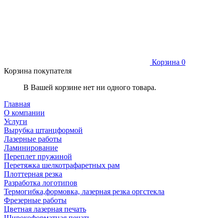
Корзина
0
Корзина покупателя
В Вашей корзине нет ни одного товара.
Главная
О компании
Услуги
Вырубка штанцформой
Лазерные работы
Ламинирование
Переплет пружиной
Перетяжка шелкотрафаретных рам
Плоттерная резка
Разработка логотипов
Термогибка,формовка, лазерная резка оргстекла
Фрезерные работы
Цветная лазерная печать
Широкоформатная печать