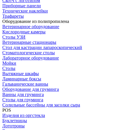
Скотч с логотипом
Приборные панели
Технические наклейки
Трафареты
Оборудование из полипропилена
Ветеринарное оборудование
Кислородные камеры
Столы УЗИ
Ветеринарные стационары
Стол для кастрации лапароскопический
Стоматологические столы
Лабораторное оборудование
Мойки
Столы
Вытяжные шкафы
Ламинарные боксы
Гальванические ванны
Оборудование для груминга
Ванны для груминга
Столы для груминга
Солильные бассейны для засолки сыра
POS
Изделия из оргстекла
Буклетницы
Лототроны