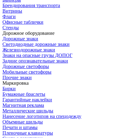
Брендирования транспорта
Витрины
Флаги
Офисные таблички
Стенды
Дорожное оборудование
Дорожные знаки
Светодиодные дорожные знаки
Железнодорожные знаки
Знаки на опасные грузы ДОПОГ
Задние опознавательные знаки
Дорожные светофоры
Мобильные светофоры
Прочие знаки
Маркировка
Бирки
Бумажные браслеты
Гарантийные наклейки
Магнитная реклама
Металлические шильды
Нанесение логотипов на спецодежду
Объемные шильды
Печати и штамы
Пленочные клавиатуры