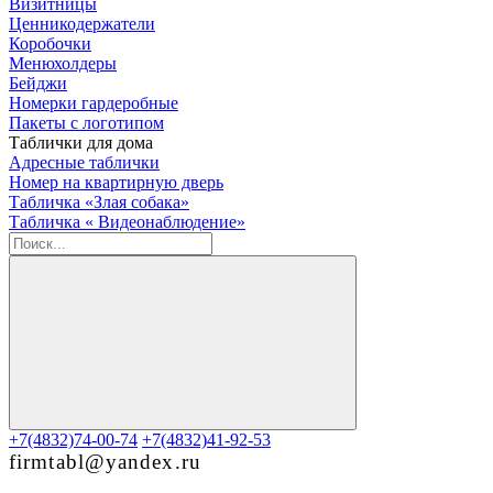
Визитницы
Ценникодержатели
Коробочки
Менюхолдеры
Бейджи
Номерки гардеробные
Пакеты с логотипом
Таблички для дома
Адресные таблички
Номер на квартирную дверь
Табличка «Злая собака»
Табличка « Видеонаблюдение»
+7(4832)74-00-74
+7(4832)41-92-53
firmtabl@yandex.ru