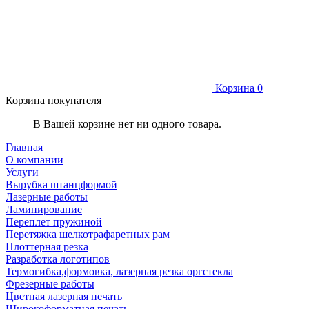
Корзина
0
Корзина покупателя
В Вашей корзине нет ни одного товара.
Главная
О компании
Услуги
Вырубка штанцформой
Лазерные работы
Ламинирование
Переплет пружиной
Перетяжка шелкотрафаретных рам
Плоттерная резка
Разработка логотипов
Термогибка,формовка, лазерная резка оргстекла
Фрезерные работы
Цветная лазерная печать
Широкоформатная печать