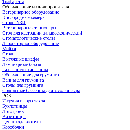
Трафареты
Оборудование из полипропилена
Ветеринарное оборудование
Кислородные камеры
Столы УЗИ
Ветеринарные стационары
Стол для кастрации лапароскопический
Стоматологические столы
Лабораторное оборудование
Мойки
Столы
Вытяжные шкафы
Ламинарные боксы
Гальванические ванны
Оборудование для груминга
Ванны для груминга
Столы для груминга
Солильные бассейны для засолки сыра
POS
Изделия из оргстекла
Буклетницы
Лототроны
Визитницы
Ценникодержатели
Коробочки