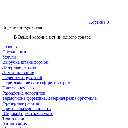
Корзина
0
Корзина покупателя
В Вашей корзине нет ни одного товара.
Главная
О компании
Услуги
Вырубка штанцформой
Лазерные работы
Ламинирование
Переплет пружиной
Перетяжка шелкотрафаретных рам
Плоттерная резка
Разработка логотипов
Термогибка,формовка, лазерная резка оргстекла
Фрезерные работы
Цветная лазерная печать
Широкоформатная печать
Технологии
Аппликация