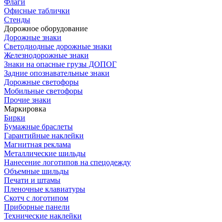
Флаги
Офисные таблички
Стенды
Дорожное оборудование
Дорожные знаки
Светодиодные дорожные знаки
Железнодорожные знаки
Знаки на опасные грузы ДОПОГ
Задние опознавательные знаки
Дорожные светофоры
Мобильные светофоры
Прочие знаки
Маркировка
Бирки
Бумажные браслеты
Гарантийные наклейки
Магнитная реклама
Металлические шильды
Нанесение логотипов на спецодежду
Объемные шильды
Печати и штамы
Пленочные клавиатуры
Скотч с логотипом
Приборные панели
Технические наклейки