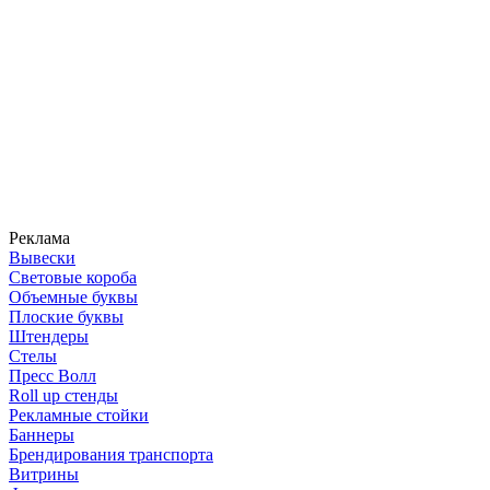
Реклама
Вывески
Световые короба
Объемные буквы
Плоские буквы
Штендеры
Стелы
Пресс Волл
Roll up стенды
Рекламные стойки
Баннеры
Брендирования транспорта
Витрины