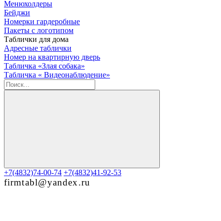
Менюхолдеры
Бейджи
Номерки гардеробные
Пакеты с логотипом
Таблички для дома
Адресные таблички
Номер на квартирную дверь
Табличка «Злая собака»
Табличка « Видеонаблюдение»
+7(4832)74-00-74
+7(4832)41-92-53
firmtabl@yandex.ru