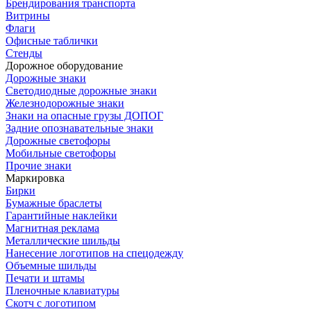
Брендирования транспорта
Витрины
Флаги
Офисные таблички
Стенды
Дорожное оборудование
Дорожные знаки
Светодиодные дорожные знаки
Железнодорожные знаки
Знаки на опасные грузы ДОПОГ
Задние опознавательные знаки
Дорожные светофоры
Мобильные светофоры
Прочие знаки
Маркировка
Бирки
Бумажные браслеты
Гарантийные наклейки
Магнитная реклама
Металлические шильды
Нанесение логотипов на спецодежду
Объемные шильды
Печати и штамы
Пленочные клавиатуры
Скотч с логотипом