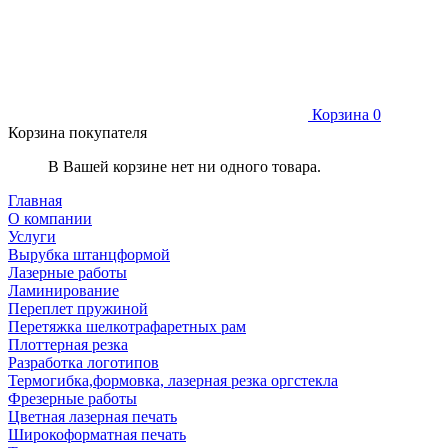
Корзина
0
Корзина покупателя
В Вашей корзине нет ни одного товара.
Главная
О компании
Услуги
Вырубка штанцформой
Лазерные работы
Ламинирование
Переплет пружиной
Перетяжка шелкотрафаретных рам
Плоттерная резка
Разработка логотипов
Термогибка,формовка, лазерная резка оргстекла
Фрезерные работы
Цветная лазерная печать
Широкоформатная печать