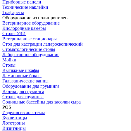
Приборные панели
Технические наклейки
Трафареты
Оборудование из полипропилена
Ветеринарное оборудование
Кислородные камеры
Столы УЗИ
Ветеринарные стационары
Стол для кастрации лапароскопический
Стоматологические столы
Лабораторное оборудование
Мойки
Столы
Вытяжные шкафы
Ламинарные боксы
Гальванические ванны
Оборудование для груминга
Ванны для груминга
Столы для груминга
Солильные бассейны для засолки сыра
POS
Изделия из оргстекла
Буклетницы
Лототроны
Визитницы