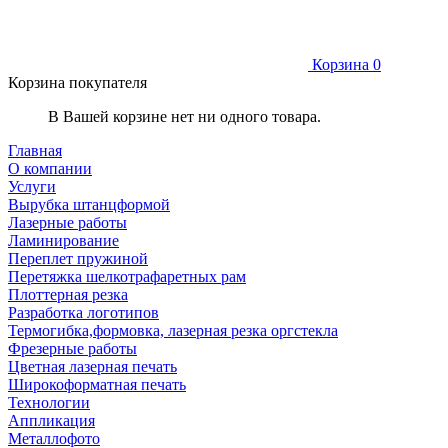
Корзина
0
Корзина покупателя
В Вашей корзине нет ни одного товара.
Главная
О компании
Услуги
Вырубка штанцформой
Лазерные работы
Ламинирование
Переплет пружиной
Перетяжка шелкотрафаретных рам
Плоттерная резка
Разработка логотипов
Термогибка,формовка, лазерная резка оргстекла
Фрезерные работы
Цветная лазерная печать
Широкоформатная печать
Технологии
Аппликация
Металлофото