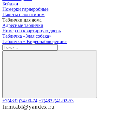
Бейджи
Номерки гардеробные
Пакеты с логотипом
Таблички для дома
Адресные таблички
Номер на квартирную дверь
Табличка «Злая собака»
Табличка « Видеонаблюдение»
+7(4832)74-00-74
+7(4832)41-92-53
firmtabl@yandex.ru