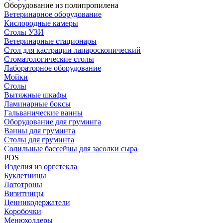
Оборудование из полипропилена
Ветеринарное оборудование
Кислородные камеры
Столы УЗИ
Ветеринарные стационары
Стол для кастрации лапароскопический
Стоматологические столы
Лабораторное оборудование
Мойки
Столы
Вытяжные шкафы
Ламинарные боксы
Гальванические ванны
Оборудование для груминга
Ванны для груминга
Столы для груминга
Солильные бассейны для засолки сыра
POS
Изделия из оргстекла
Буклетницы
Лототроны
Визитницы
Ценникодержатели
Коробочки
Менюхолдеры