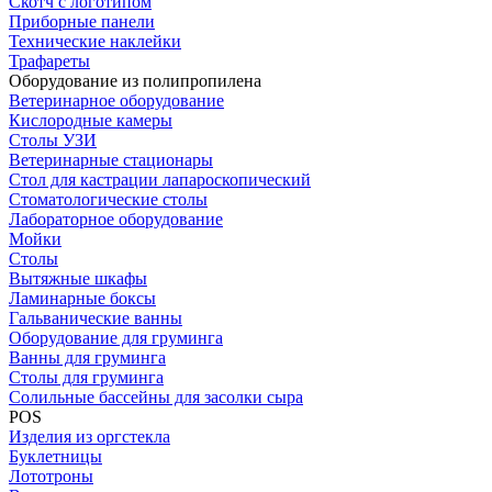
Скотч с логотипом
Приборные панели
Технические наклейки
Трафареты
Оборудование из полипропилена
Ветеринарное оборудование
Кислородные камеры
Столы УЗИ
Ветеринарные стационары
Стол для кастрации лапароскопический
Стоматологические столы
Лабораторное оборудование
Мойки
Столы
Вытяжные шкафы
Ламинарные боксы
Гальванические ванны
Оборудование для груминга
Ванны для груминга
Столы для груминга
Солильные бассейны для засолки сыра
POS
Изделия из оргстекла
Буклетницы
Лототроны