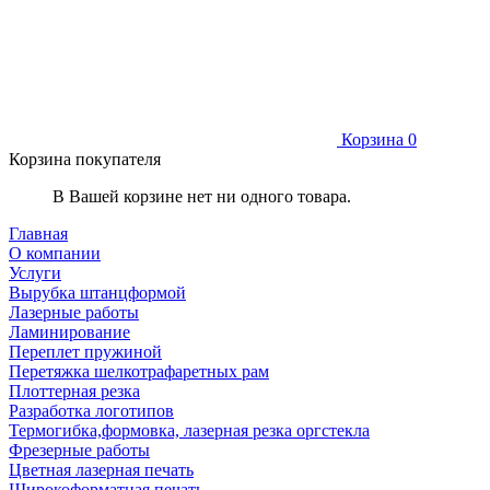
Корзина
0
Корзина покупателя
В Вашей корзине нет ни одного товара.
Главная
О компании
Услуги
Вырубка штанцформой
Лазерные работы
Ламинирование
Переплет пружиной
Перетяжка шелкотрафаретных рам
Плоттерная резка
Разработка логотипов
Термогибка,формовка, лазерная резка оргстекла
Фрезерные работы
Цветная лазерная печать
Широкоформатная печать