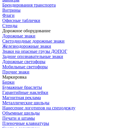
Брендирования транспорта
Витрины
Флаги
Офисные таблички
Стенды
Дорожное оборудование
Дорожные знаки
Светодиодные дорожные знаки
Железнодорожные знаки
Знаки на опасные грузы ДОПОГ
Задние опознавательные знаки
Дорожные светофоры
Мобильные светофоры
Прочие знаки
Маркировка
Бирки
Бумажные браслеты
Гарантийные наклейки
Магнитная реклама
Металлические шильды
Нанесение логотипов на спецодежду
Объемные шильды
Печати и штамы
Пленочные клавиатуры