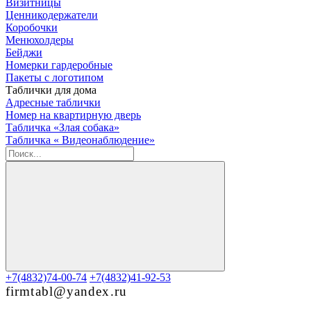
Визитницы
Ценникодержатели
Коробочки
Менюхолдеры
Бейджи
Номерки гардеробные
Пакеты с логотипом
Таблички для дома
Адресные таблички
Номер на квартирную дверь
Табличка «Злая собака»
Табличка « Видеонаблюдение»
+7(4832)74-00-74
+7(4832)41-92-53
firmtabl@yandex.ru