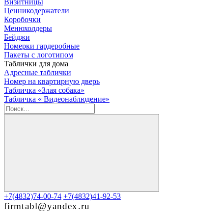
Визитницы
Ценникодержатели
Коробочки
Менюхолдеры
Бейджи
Номерки гардеробные
Пакеты с логотипом
Таблички для дома
Адресные таблички
Номер на квартирную дверь
Табличка «Злая собака»
Табличка « Видеонаблюдение»
+7(4832)74-00-74
+7(4832)41-92-53
firmtabl@yandex.ru