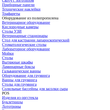
Скотч с логотипом
Приборные панели
Технические наклейки
Трафареты
Оборудование из полипропилена
Ветеринарное оборудование
Кислородные камеры
Столы УЗИ
Ветеринарные стационары
Стол для кастрации лапароскопический
Стоматологические столы
Лабораторное оборудование
Мойки
Столы
Вытяжные шкафы
Ламинарные боксы
Гальванические ванны
Оборудование для груминга
Ванны для груминга
Столы для груминга
Солильные бассейны для засолки сыра
POS
Изделия из оргстекла
Буклетницы
Лототроны