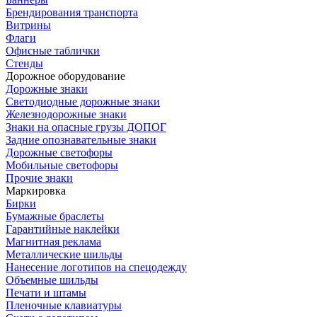
Брендирования транспорта
Витрины
Флаги
Офисные таблички
Стенды
Дорожное оборудование
Дорожные знаки
Светодиодные дорожные знаки
Железнодорожные знаки
Знаки на опасные грузы ДОПОГ
Задние опознавательные знаки
Дорожные светофоры
Мобильные светофоры
Прочие знаки
Маркировка
Бирки
Бумажные браслеты
Гарантийные наклейки
Магнитная реклама
Металлические шильды
Нанесение логотипов на спецодежду
Объемные шильды
Печати и штамы
Пленочные клавиатуры