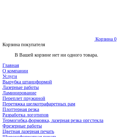
Корзина
0
Корзина покупателя
В Вашей корзине нет ни одного товара.
Главная
О компании
Услуги
Вырубка штанцформой
Лазерные работы
Ламинирование
Переплет пружиной
Перетяжка шелкотрафаретных рам
Плоттерная резка
Разработка логотипов
Термогибка,формовка, лазерная резка оргстекла
Фрезерные работы
Цветная лазерная печать
Широкоформатная печать