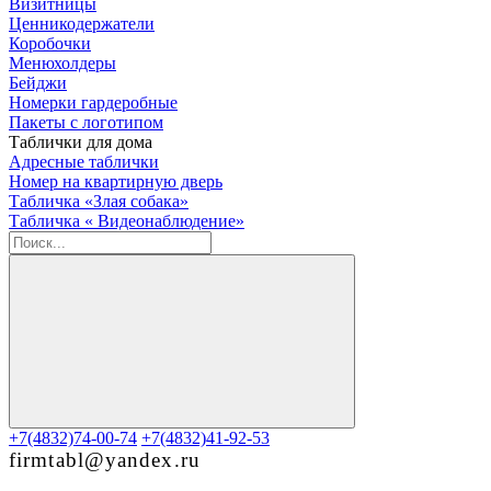
Визитницы
Ценникодержатели
Коробочки
Менюхолдеры
Бейджи
Номерки гардеробные
Пакеты с логотипом
Таблички для дома
Адресные таблички
Номер на квартирную дверь
Табличка «Злая собака»
Табличка « Видеонаблюдение»
+7(4832)74-00-74
+7(4832)41-92-53
firmtabl@yandex.ru