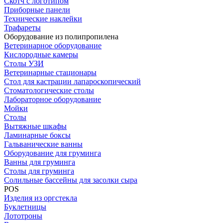
Скотч с логотипом
Приборные панели
Технические наклейки
Трафареты
Оборудование из полипропилена
Ветеринарное оборудование
Кислородные камеры
Столы УЗИ
Ветеринарные стационары
Стол для кастрации лапароскопический
Стоматологические столы
Лабораторное оборудование
Мойки
Столы
Вытяжные шкафы
Ламинарные боксы
Гальванические ванны
Оборудование для груминга
Ванны для груминга
Столы для груминга
Солильные бассейны для засолки сыра
POS
Изделия из оргстекла
Буклетницы
Лототроны