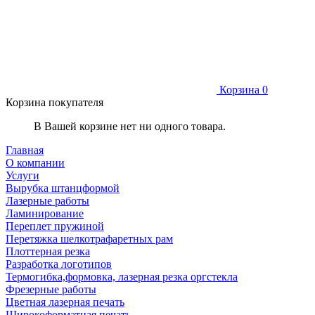
Корзина
0
Корзина покупателя
В Вашей корзине нет ни одного товара.
Главная
О компании
Услуги
Вырубка штанцформой
Лазерные работы
Ламинирование
Переплет пружиной
Перетяжка шелкотрафаретных рам
Плоттерная резка
Разработка логотипов
Термогибка,формовка, лазерная резка оргстекла
Фрезерные работы
Цветная лазерная печать
Широкоформатная печать