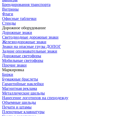
Брендирования транспорта
Витрины
Флаги
Офисные таблички
Стенды
Дорожное оборудование
Дорожные знаки
Светодиодные дорожные знаки
Железнодорожные знаки
Знаки на опасные грузы ДОПОГ
Задние опознавательные знаки
Дорожные светофоры
Мобильные светофоры
Прочие знаки
Маркировка
Бирки
Бумажные браслеты
Гарантийные наклейки
Магнитная реклама
Металлические шильды
Нанесение логотипов на спецодежду
Объемные шильды
Печати и штамы
Пленочные клавиатуры