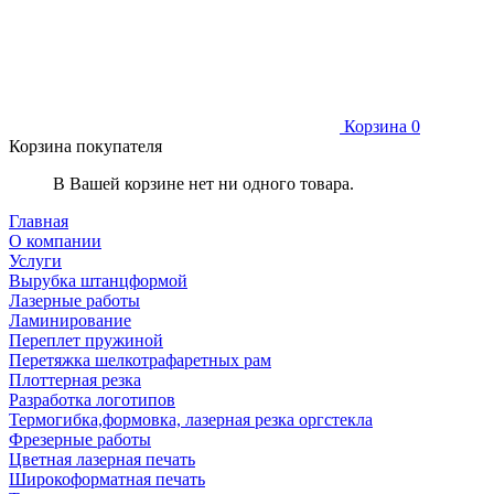
Корзина
0
Корзина покупателя
В Вашей корзине нет ни одного товара.
Главная
О компании
Услуги
Вырубка штанцформой
Лазерные работы
Ламинирование
Переплет пружиной
Перетяжка шелкотрафаретных рам
Плоттерная резка
Разработка логотипов
Термогибка,формовка, лазерная резка оргстекла
Фрезерные работы
Цветная лазерная печать
Широкоформатная печать