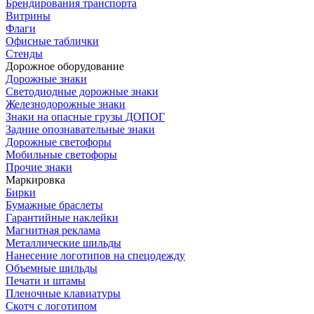
Брендирования транспорта
Витрины
Флаги
Офисные таблички
Стенды
Дорожное оборудование
Дорожные знаки
Светодиодные дорожные знаки
Железнодорожные знаки
Знаки на опасные грузы ДОПОГ
Задние опознавательные знаки
Дорожные светофоры
Мобильные светофоры
Прочие знаки
Маркировка
Бирки
Бумажные браслеты
Гарантийные наклейки
Магнитная реклама
Металлические шильды
Нанесение логотипов на спецодежду
Объемные шильды
Печати и штамы
Пленочные клавиатуры
Скотч с логотипом