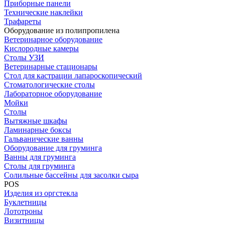
Приборные панели
Технические наклейки
Трафареты
Оборудование из полипропилена
Ветеринарное оборудование
Кислородные камеры
Столы УЗИ
Ветеринарные стационары
Стол для кастрации лапароскопический
Стоматологические столы
Лабораторное оборудование
Мойки
Столы
Вытяжные шкафы
Ламинарные боксы
Гальванические ванны
Оборудование для груминга
Ванны для груминга
Столы для груминга
Солильные бассейны для засолки сыра
POS
Изделия из оргстекла
Буклетницы
Лототроны
Визитницы