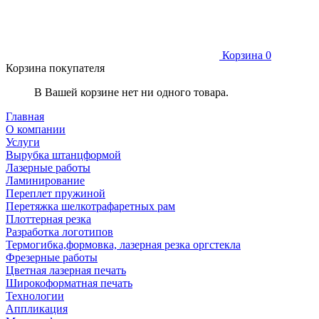
Корзина
0
Корзина покупателя
В Вашей корзине нет ни одного товара.
Главная
О компании
Услуги
Вырубка штанцформой
Лазерные работы
Ламинирование
Переплет пружиной
Перетяжка шелкотрафаретных рам
Плоттерная резка
Разработка логотипов
Термогибка,формовка, лазерная резка оргстекла
Фрезерные работы
Цветная лазерная печать
Широкоформатная печать
Технологии
Аппликация