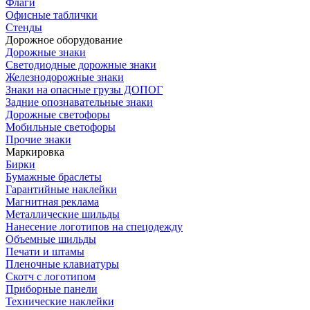
Флаги
Офисные таблички
Стенды
Дорожное оборудование
Дорожные знаки
Светодиодные дорожные знаки
Железнодорожные знаки
Знаки на опасные грузы ДОПОГ
Задние опознавательные знаки
Дорожные светофоры
Мобильные светофоры
Прочие знаки
Маркировка
Бирки
Бумажные браслеты
Гарантийные наклейки
Магнитная реклама
Металлические шильды
Нанесение логотипов на спецодежду
Объемные шильды
Печати и штамы
Пленочные клавиатуры
Скотч с логотипом
Приборные панели
Технические наклейки