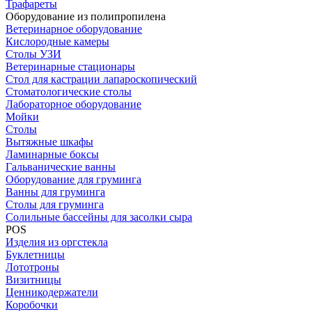
Трафареты
Оборудование из полипропилена
Ветеринарное оборудование
Кислородные камеры
Столы УЗИ
Ветеринарные стационары
Стол для кастрации лапароскопический
Стоматологические столы
Лабораторное оборудование
Мойки
Столы
Вытяжные шкафы
Ламинарные боксы
Гальванические ванны
Оборудование для груминга
Ванны для груминга
Столы для груминга
Солильные бассейны для засолки сыра
POS
Изделия из оргстекла
Буклетницы
Лототроны
Визитницы
Ценникодержатели
Коробочки