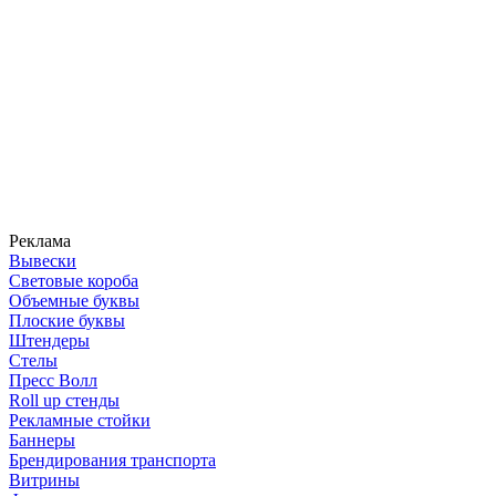
Реклама
Вывески
Световые короба
Объемные буквы
Плоские буквы
Штендеры
Стелы
Пресс Волл
Roll up стенды
Рекламные стойки
Баннеры
Брендирования транспорта
Витрины