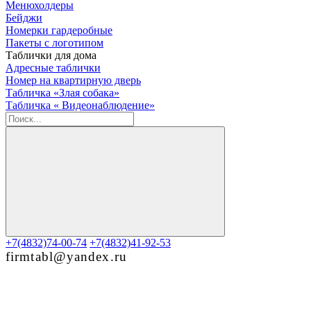
Менюхолдеры
Бейджи
Номерки гардеробные
Пакеты с логотипом
Таблички для дома
Адресные таблички
Номер на квартирную дверь
Табличка «Злая собака»
Табличка « Видеонаблюдение»
+7(4832)74-00-74
+7(4832)41-92-53
firmtabl@yandex.ru