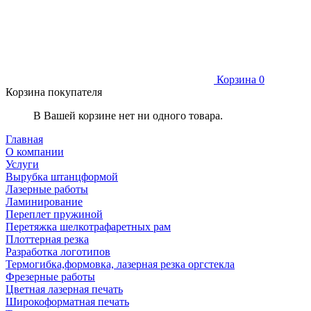
Корзина
0
Корзина покупателя
В Вашей корзине нет ни одного товара.
Главная
О компании
Услуги
Вырубка штанцформой
Лазерные работы
Ламинирование
Переплет пружиной
Перетяжка шелкотрафаретных рам
Плоттерная резка
Разработка логотипов
Термогибка,формовка, лазерная резка оргстекла
Фрезерные работы
Цветная лазерная печать
Широкоформатная печать