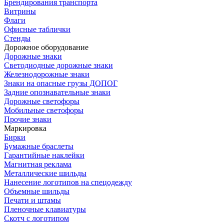
Брендирования транспорта
Витрины
Флаги
Офисные таблички
Стенды
Дорожное оборудование
Дорожные знаки
Светодиодные дорожные знаки
Железнодорожные знаки
Знаки на опасные грузы ДОПОГ
Задние опознавательные знаки
Дорожные светофоры
Мобильные светофоры
Прочие знаки
Маркировка
Бирки
Бумажные браслеты
Гарантийные наклейки
Магнитная реклама
Металлические шильды
Нанесение логотипов на спецодежду
Объемные шильды
Печати и штамы
Пленочные клавиатуры
Скотч с логотипом