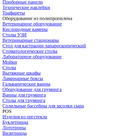
Приборные панели
Технические наклейки
Трафареты
Оборудование из полипропилена
Ветеринарное оборудование
Кислородные камеры
Столы УЗИ
Ветеринарные стационары
Стол для кастрации лапароскопический
Стоматологические столы
Лабораторное оборудование
Мойки
Столы
Вытяжные шкафы
Ламинарные боксы
Гальванические ванны
Оборудование для груминга
Ванны для груминга
Столы для груминга
Солильные бассейны для засолки сыра
POS
Изделия из оргстекла
Буклетницы
Лототроны
Визитницы