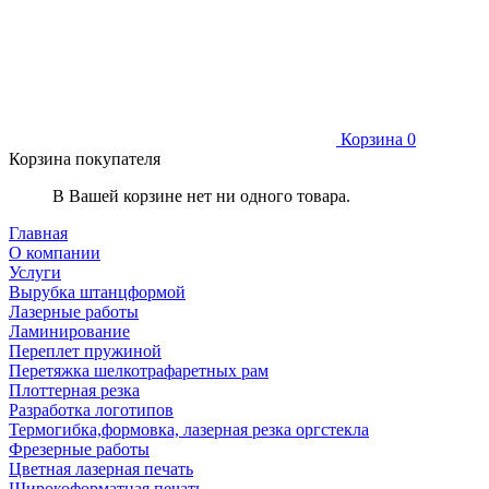
Корзина
0
Корзина покупателя
В Вашей корзине нет ни одного товара.
Главная
О компании
Услуги
Вырубка штанцформой
Лазерные работы
Ламинирование
Переплет пружиной
Перетяжка шелкотрафаретных рам
Плоттерная резка
Разработка логотипов
Термогибка,формовка, лазерная резка оргстекла
Фрезерные работы
Цветная лазерная печать
Широкоформатная печать