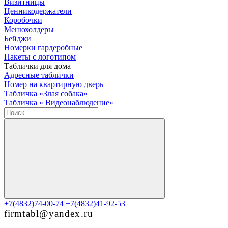
Визитницы
Ценникодержатели
Коробочки
Менюхолдеры
Бейджи
Номерки гардеробные
Пакеты с логотипом
Таблички для дома
Адресные таблички
Номер на квартирную дверь
Табличка «Злая собака»
Табличка « Видеонаблюдение»
+7(4832)74-00-74
+7(4832)41-92-53
firmtabl@yandex.ru