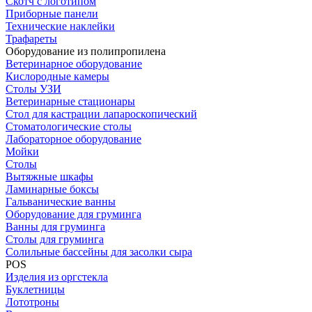
Скотч с логотипом
Приборные панели
Технические наклейки
Трафареты
Оборудование из полипропилена
Ветеринарное оборудование
Кислородные камеры
Столы УЗИ
Ветеринарные стационары
Стол для кастрации лапароскопический
Стоматологические столы
Лабораторное оборудование
Мойки
Столы
Вытяжные шкафы
Ламинарные боксы
Гальванические ванны
Оборудование для груминга
Ванны для груминга
Столы для груминга
Солильные бассейны для засолки сыра
POS
Изделия из оргстекла
Буклетницы
Лототроны