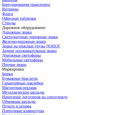
Брендирования транспорта
Витрины
Флаги
Офисные таблички
Стенды
Дорожное оборудование
Дорожные знаки
Светодиодные дорожные знаки
Железнодорожные знаки
Знаки на опасные грузы ДОПОГ
Задние опознавательные знаки
Дорожные светофоры
Мобильные светофоры
Прочие знаки
Маркировка
Бирки
Бумажные браслеты
Гарантийные наклейки
Магнитная реклама
Металлические шильды
Нанесение логотипов на спецодежду
Объемные шильды
Печати и штамы
Пленочные клавиатуры