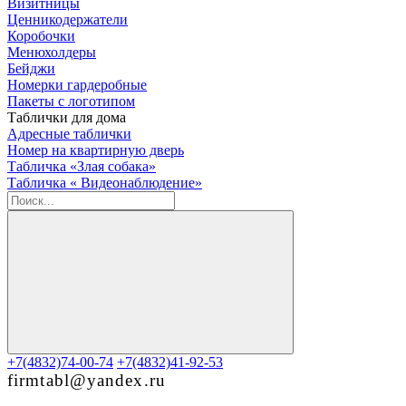
Визитницы
Ценникодержатели
Коробочки
Менюхолдеры
Бейджи
Номерки гардеробные
Пакеты с логотипом
Таблички для дома
Адресные таблички
Номер на квартирную дверь
Табличка «Злая собака»
Табличка « Видеонаблюдение»
+7(4832)74-00-74
+7(4832)41-92-53
firmtabl@yandex.ru