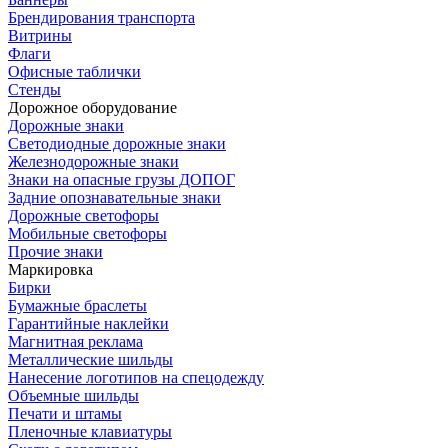
Брендирования транспорта
Витрины
Флаги
Офисные таблички
Стенды
Дорожное оборудование
Дорожные знаки
Светодиодные дорожные знаки
Железнодорожные знаки
Знаки на опасные грузы ДОПОГ
Задние опознавательные знаки
Дорожные светофоры
Мобильные светофоры
Прочие знаки
Маркировка
Бирки
Бумажные браслеты
Гарантийные наклейки
Магнитная реклама
Металлические шильды
Нанесение логотипов на спецодежду
Объемные шильды
Печати и штамы
Пленочные клавиатуры