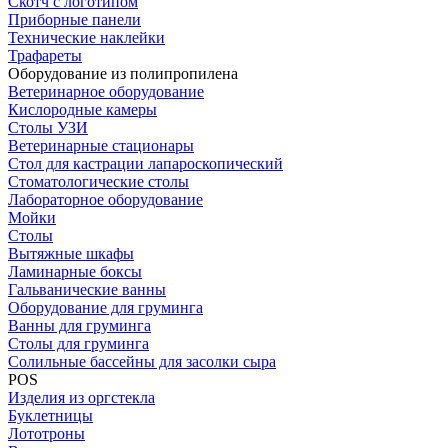
Скотч с логотипом
Приборные панели
Технические наклейки
Трафареты
Оборудование из полипропилена
Ветеринарное оборудование
Кислородные камеры
Столы УЗИ
Ветеринарные стационары
Стол для кастрации лапароскопический
Стоматологические столы
Лабораторное оборудование
Мойки
Столы
Вытяжные шкафы
Ламинарные боксы
Гальванические ванны
Оборудование для груминга
Ванны для груминга
Столы для груминга
Солильные бассейны для засолки сыра
POS
Изделия из оргстекла
Буклетницы
Лототроны