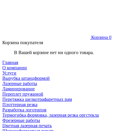
Корзина
0
Корзина покупателя
В Вашей корзине нет ни одного товара.
Главная
О компании
Услуги
Вырубка штанцформой
Лазерные работы
Ламинирование
Переплет пружиной
Перетяжка шелкотрафаретных рам
Плоттерная резка
Разработка логотипов
Термогибка,формовка, лазерная резка оргстекла
Фрезерные работы
Цветная лазерная печать
Широкоформатная печать