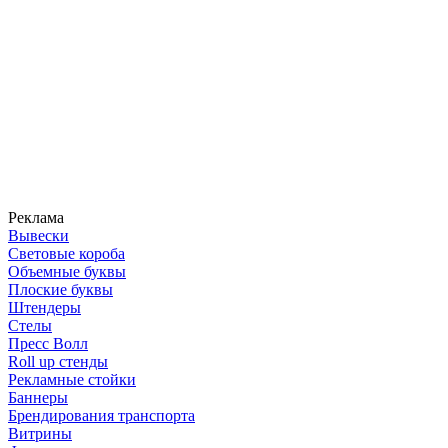
Реклама
Вывески
Световые короба
Объемные буквы
Плоские буквы
Штендеры
Стелы
Пресс Волл
Roll up стенды
Рекламные стойки
Баннеры
Брендирования транспорта
Витрины