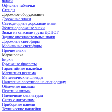
Флаги
Офисные таблички
Стенды
Дорожное оборудование
Дорожные знаки
Светодиодные дорожные знаки
Железнодорожные знаки
Знаки на опасные грузы ДОПОГ
Задние опознавательные знаки
Дорожные светофоры
Мобильные светофоры
Прочие знаки
Маркировка
Бирки
Бумажные браслеты
Гарантийные наклейки
Магнитная реклама
Металлические шильды
Нанесение логотипов на спецодежду
Объемные шильды
Печати и штамы
Пленочные клавиатуры
Скотч с логотипом
Приборные панели
Технические наклейки