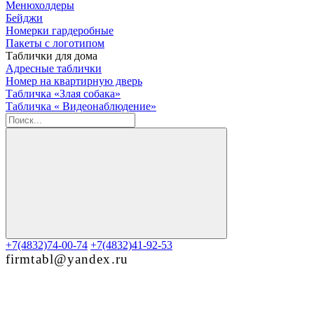
Менюхолдеры
Бейджи
Номерки гардеробные
Пакеты с логотипом
Таблички для дома
Адресные таблички
Номер на квартирную дверь
Табличка «Злая собака»
Табличка « Видеонаблюдение»
+7(4832)74-00-74
+7(4832)41-92-53
firmtabl@yandex.ru