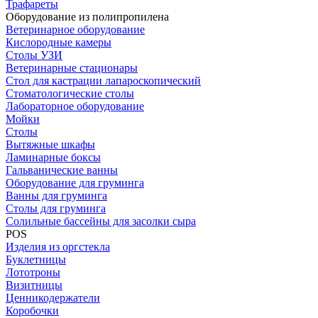
Трафареты
Оборудование из полипропилена
Ветеринарное оборудование
Кислородные камеры
Столы УЗИ
Ветеринарные стационары
Стол для кастрации лапароскопический
Стоматологические столы
Лабораторное оборудование
Мойки
Столы
Вытяжные шкафы
Ламинарные боксы
Гальванические ванны
Оборудование для груминга
Ванны для груминга
Столы для груминга
Солильные бассейны для засолки сыра
POS
Изделия из оргстекла
Буклетницы
Лототроны
Визитницы
Ценникодержатели
Коробочки