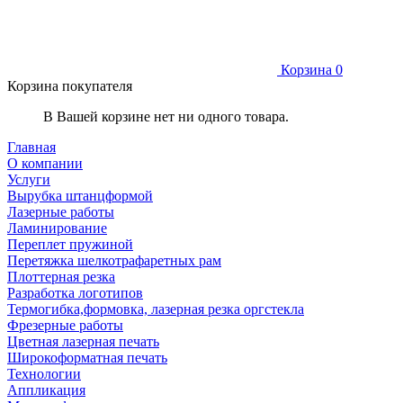
Корзина
0
Корзина покупателя
В Вашей корзине нет ни одного товара.
Главная
О компании
Услуги
Вырубка штанцформой
Лазерные работы
Ламинирование
Переплет пружиной
Перетяжка шелкотрафаретных рам
Плоттерная резка
Разработка логотипов
Термогибка,формовка, лазерная резка оргстекла
Фрезерные работы
Цветная лазерная печать
Широкоформатная печать
Технологии
Аппликация